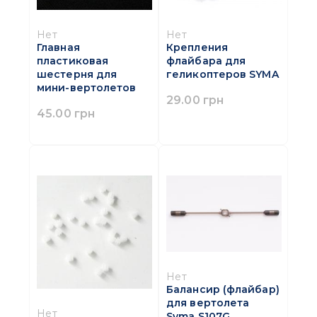
Нет
Нет
Главная
Крепления
пластиковая
флайбара для
шестерня для
геликоптеров SYMA
мини-вертолетов
29.00 грн
45.00 грн
Нет
Балансир (флайбар)
для вертолета
Нет
Syma S107G