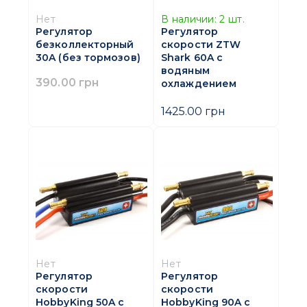
Нет
В наличии:
2
шт.
Регулятор
Регулятор
безколлекторный
скорости ZTW
30A (без тормозов)
Shark 60A с
водяным
390.00 грн
охлаждением
1425.00 грн
Нет
Нет
Регулятор
Регулятор
скорости
скорости
HobbyKing 50A с
HobbyKing 90A с