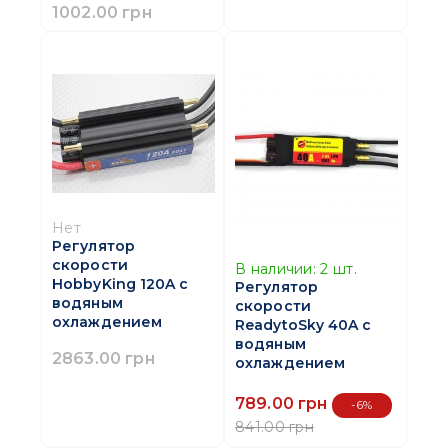
1002.00 грн
Нет
Регулятор
скорости
В наличии:
2
шт.
HobbyKing 120A с
Регулятор
водяным
скорости
охлаждением
ReadytoSky 40A с
водяным
2863.00 грн
охлаждением
789.00 грн
-6%
841.00 грн