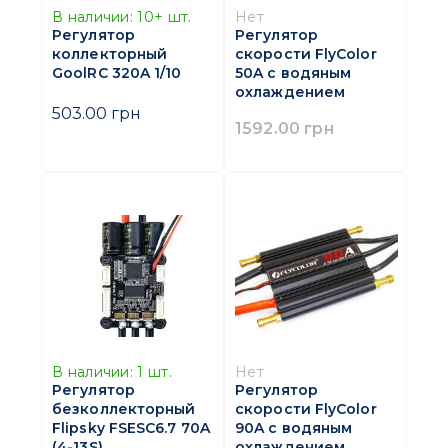
В наличии:
10+
шт.
Нет
Регулятор
Регулятор
коллекторный
скорости FlyColor
GoolRC 320A 1/10
50A с водяным
охлаждением
503.00 грн
1592.00 грн
В наличии:
1
шт.
Нет
Регулятор
Регулятор
безколлекторный
скорости FlyColor
Flipsky FSESC6.7 70A
90A с водяным
(4-13S)
охлаждением