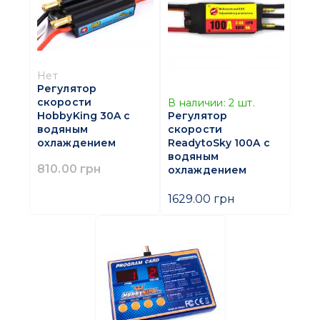
Нет
Регулятор
скорости
В наличии:
2
шт.
HobbyKing 30A с
Регулятор
водяным
скорости
охлаждением
ReadytoSky 100A с
водяным
810.00 грн
охлаждением
1629.00 грн