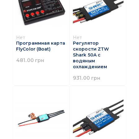
Нет
Нет
Программная карта
Регулятор
FlyColor (Boat)
скорости ZTW
Shark 50A с
481.00 грн
водяным
охлаждением
931.00 грн