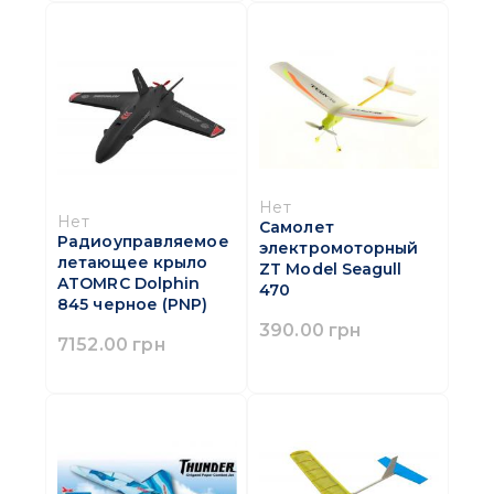
Нет
Нет
Самолет
Радиоуправляемое
электромоторный
летающее крыло
ZT Model Seagull
ATOMRC Dolphin
470
845 черное (PNP)
390.00 грн
7152.00 грн