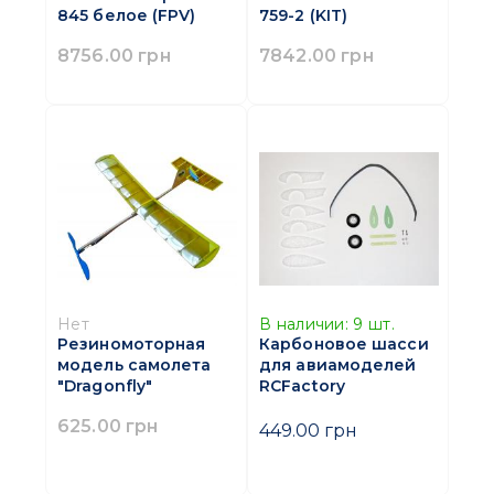
845 белое (FPV)
759-2 (KIT)
8756.00 грн
7842.00 грн
Нет
В наличии:
9
шт.
Резиномоторная
Карбоновое шасси
модель самолета
для авиамоделей
"Dragonfly"
RCFactory
625.00 грн
449.00 грн