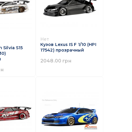
Нет
Кузов Lexus IS F 1/10 (HPI
 Silvia S15
17542) прозрачный
30)
й
2048.00 грн
рн