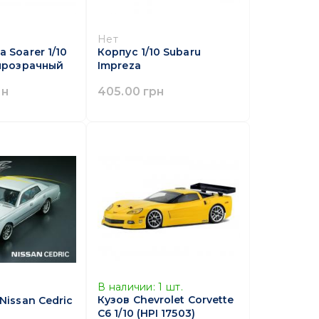
Нет
a Soarer 1/10
Корпус 1/10 Subaru
 прозрачный
Impreza
рн
405.00 грн
В наличии:
1
шт.
Кузов Chevrolet Corvette
 Nissan Cedric
C6 1/10 (HPI 17503)