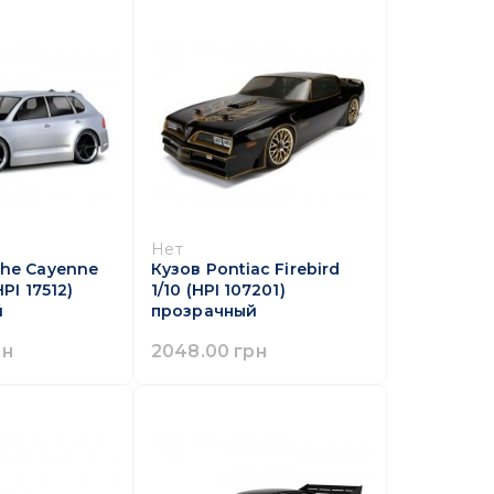
Нет
che Cayenne
Кузов Pontiac Firebird
HPI 17512)
1/10 (HPI 107201)
й
прозрачный
рн
2048.00 грн