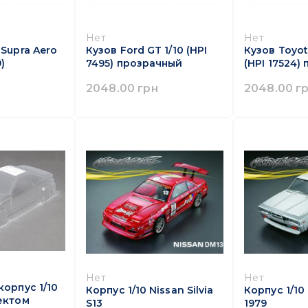
Нет
Нет
 Supra Aero
Кузов Ford GT 1/10 (HPI
Кузов Toyot
9)
7495) прозрачный
(HPI 17524)
2048.00 грн
2048.00 г
Нет
Нет
орпус 1/10
Корпус 1/10 Nissan Silvia
Корпус 1/10
ектом
S13
1979