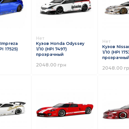
Нет
Нет
 Impreza
Кузов Honda Odyssey
Кузов Nissan
PI 17525)
1/10 (HPI 7497)
1/10 (HPI 175
прозрачный
прозрачны
2048.00 грн
2048.00 г