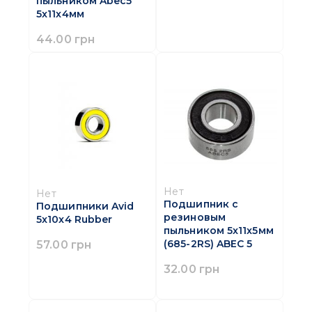
пыльником Abec5
5x11x4мм
44.00 грн
Нет
Нет
Подшипник с
Подшипники Avid
резиновым
5x10x4 Rubber
пыльником 5x11x5мм
(685-2RS) ABEC 5
57.00 грн
32.00 грн